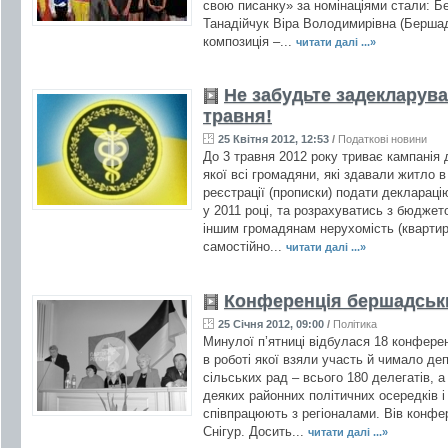
свою писанку» за номінаціями стали: Б
Танадійчук Віра Володимирівна (Берш
композиція –...
читати далі ...»
Не забудьте задекларува
травня!
25 Квітня 2012, 12:53
/
Податкові новини
До 3 травня 2012 року триває кампанія 
якої всі громадяни, які здавали житло в
реєстрації (прописки) подати деклараці
у 2011 році, та розрахуватись з бюджет
іншим громадянам нерухомість (квартири
самостійно...
читати далі ...»
Конференція бершадськи
25 Січня 2012, 09:00
/
Політика
Минулої п’ятниці відбулася 18 конференці
в роботі якої взяли участь й чимало деп
сільських рад – всього 180 делегатів, 
деяких районних політичних осередків і 
співпрацюють з регіоналами. Вів конф
Снігур. Досить...
читати далі ...»