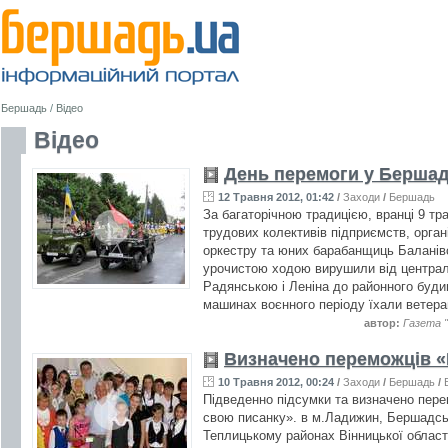
Бершадь
/
Відео
Відео
День перемоги у Бершад
12 Травня 2012, 01:42
/
Заходи
/
Бершадь
За багаторічною традицією, вранці 9 тр
трудових колективів підприємств, органі
оркестру та юних барабанщиць Баланівс
урочистою ходою вирушили від централ
Радянською і Леніна до районного буди
машинах воєнного періоду їхали ветера
автор:
Газета 
Визначено переможців 
10 Травня 2012, 00:24
/
Заходи
/
Бершадь
/
Підведенно підсумки та визначено пере
свою писанку». в м.Ладижин, Бершадсь
Теплицькому районах Вінницької облас