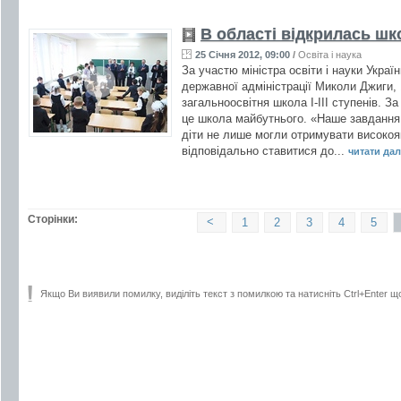
В області відкрилась шк
25 Січня 2012, 09:00
/
Освіта і наука
За участю міністра освіти і науки Укра
державної адміністрації Миколи Джиги,
загальноосвітня школа І-ІІІ ступенів. З
це школа майбутнього. «Наше завдання 
діти не лише могли отримувати високояк
відповідально ставитися до...
читати далі
Сторінки:
<
1
2
3
4
5
Якщо Ви виявили помилку, виділіть текст з помилкою та натисніть Ctrl+Enter щ