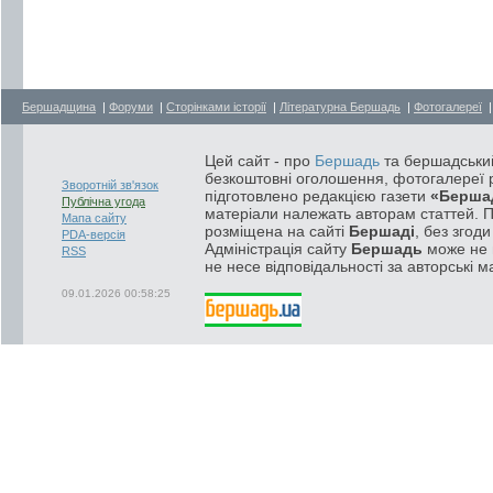
Бершадщина
|
Форуми
|
Сторінками історії
|
Літературна Бершадь
|
Фотогалереї
Цей сайт - про
Бершадь
та бершадський
безкоштовні оголошення, фотогалереї р
Зворотній зв'язок
підготовлено редакцією газети
«Берша
Публічна угода
матеріали належать авторам статтей. 
Мапа сайту
розміщена на сайті
Бершаді
, без згод
PDA-версія
Адміністрація сайту
Бершадь
може не п
RSS
не несе відповідальності за авторські м
09.01.2026 00:58:25