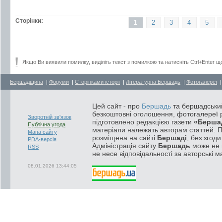
Сторінки:
1
2
3
4
5
Якщо Ви виявили помилку, виділіть текст з помилкою та натисніть Ctrl+Enter щ
Бершадщина
|
Форуми
|
Сторінками історії
|
Літературна Бершадь
|
Фотогалереї
Цей сайт - про
Бершадь
та бершадський
безкоштовні оголошення, фотогалереї р
Зворотній зв'язок
підготовлено редакцією газети
«Берша
Публічна угода
матеріали належать авторам статтей. 
Мапа сайту
розміщена на сайті
Бершаді
, без згод
PDA-версія
Адміністрація сайту
Бершадь
може не п
RSS
не несе відповідальності за авторські м
08.01.2026 13:44:05