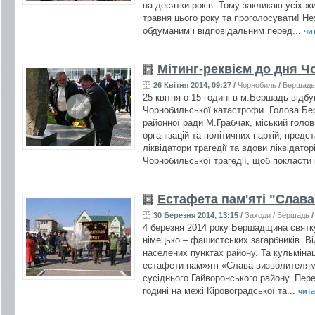
на десятки років. Тому закликаю усіх ж
травня цього року та проголосувати! Не
обдуманим і відповідальним перед...
чит
Мітинг-реквієм до дня 
26 Квітня 2014, 09:27
/
Чорнобиль
/
Бершадь
25 квітня о 15 годині в м.Бершадь відбу
Чорнобильської катастрофи. Голова Бе
районної ради М.Грабчак, міський голо
організацій та політичних партій, предст
ліквідатори трагедії та вдови ліквідато
Чорнобильської трагедії, щоб покласти 
Естафета пам'яті "Слава
30 Березня 2014, 13:15
/
Заходи
/
Бершадь
4 березня 2014 року Бершадщина святку
німецько – фашистських загарбників. Ві
населених пунктах району. Та кульміна
естафети пам»яті «Слава визволителям
сусіднього Гайворонського району. Пер
годині на межі Кіровоградської та...
чита