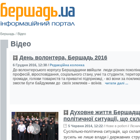
Бершадь
/
Відео
Відео
День волонтера, Бершадь 2016
6 Грудня 2016, 12:38
/
Редакційна колонка
До волонтерського корпусу Бершадщини ввійшли люди різних поколінь
професій, віросповідання, соціального стану, учні та студенти, територ
громади, голови товариств та приватні підприємці, - всі вони за поклик
змогли бути байдужими до своїх земляків – воїнів.
читати далі ...
Духовне життя Бершадщи
політичної ситуації, що ск
5 Червня 2014, 12:22
/
Нове в роботі
/
Лісни
Суспільно-політична ситуація, що склал
зусиль не лише влади і державних стру