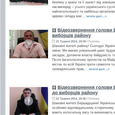
безпеку у країні та її захист від зовніш
насамперед – усього українського суспіл
найчисельнішого та найбільш організова
церква і влада має...
читати далі ...»
Відеозвернення голови 
виборців району
21 Травня 2014, 19:39
/
Політика
Шановні жителі району! Сьогодні Украї
зміни. Ми маємо унікальний шанс буду
засадах, долаючи власну байдужість т
Після багатотисячних протестів на Майд
містах по всій Україні проти свавілля та
громадянських прав,...
читати далі ...»
Відеозвернення голови 
до виборців району
21 Травня 2014, 19:36
/
Політика
Шановні жителі Бершадщини! Українськ
особливо відповідальному історичному п
мають колосальну вагу та визначають к